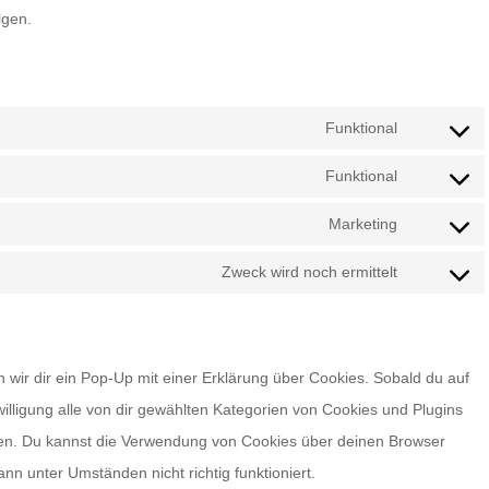
lgen.
Funktional
Consent
to
Funktional
Consent
service
to
Marketing
wordpress
Consent
service
to
Zweck wird noch ermittelt
wordfence
Consent
service
to
adobe-
service
fonts
wir dir ein Pop-Up mit einer Erklärung über Cookies. Sobald du auf
sonstiges
nwilligung alle von dir gewählten Kategorien von Cookies und Plugins
den. Du kannst die Verwendung von Cookies über deinen Browser
nn unter Umständen nicht richtig funktioniert.