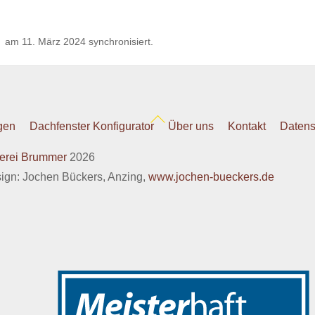
am 11. März 2024 synchronisiert.
Back
gen
Dachfenster Konfigurator
Über uns
Kontakt
Datens
To
erei Brummer
2026
Top
gn: Jochen Bückers, Anzing,
www.jochen-bueckers.de